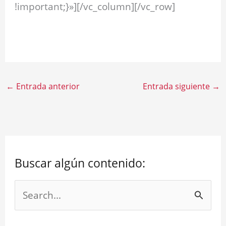
!important;}»][/vc_column][/vc_row]
.
←
Entrada anterior
Entrada siguiente
→
Buscar algún contenido:
B
u