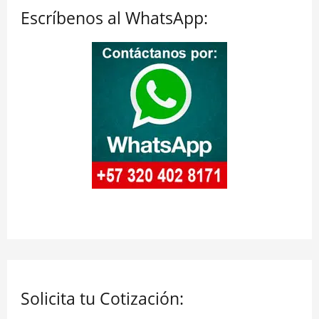
Escríbenos al WhatsApp:
a
r
p
o
r
:
Solicita tu Cotización: