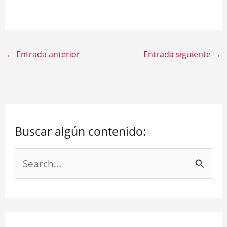
.
←
Entrada anterior
Entrada siguiente
→
Buscar algún contenido:
B
u
s
c